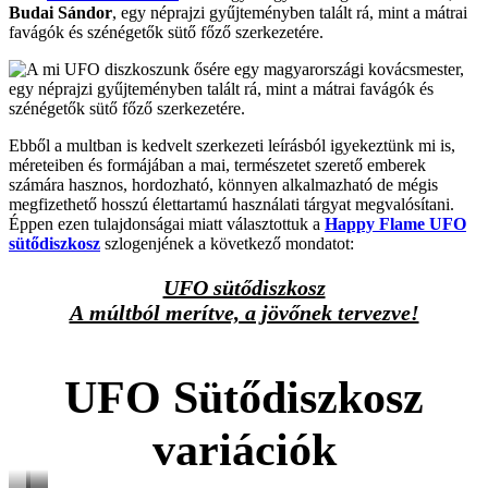
Budai Sándor
, egy néprajzi gyűjteményben talált rá, mint a mátrai
favágók és szénégetők sütő főző szerkezetére.
Ebből a multban is kedvelt szerkezeti leírásból igyekeztünk mi is,
méreteiben és formájában a mai, természetet szerető emberek
számára hasznos, hordozható, könnyen alkalmazható de mégis
megfizethető hosszú élettartamú használati tárgyat megvalósítani.
Éppen ezen tulajdonságai miatt választottuk a
Happy Flame UFO
sütődiszkosz
szlogenjének a következő mondatot:
UFO sütődiszkosz
A múltból merítve, a jövőnek tervezve!
UFO Sütődiszkosz
variációk