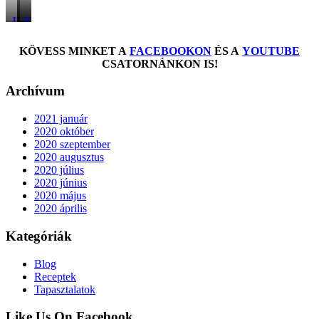
UFO
UFO
UFO
FAMILY
TOURIST
PARTY
sütődiszkosz
sütődiszkosz
sütődiszkosz
KÖVESS MINKET A
FACEBOOKON
ÉS A
YOUTUBE
CSATORNÁNKON IS!
Archívum
2021 január
2020 október
2020 szeptember
2020 augusztus
2020 július
2020 június
2020 május
2020 április
Kategóriák
Blog
Receptek
Tapasztalatok
Like Us On Facebook