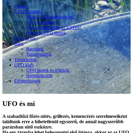
Domov
UFO Diszkosz
Mi az UFO sütődiszkosz?
UFO beavatása
Hol használhatjuk az UFO-t?
Hasznos UFO tippek
UFO és mi
Blog
Receptek
Tapasztalatok
Termékeink
UFO klub
UFO tippek és trükkök
Bemutatkozás
Elérhetőségek
UFO és mi
A szabadtűzi főzés-sütés, grillezés, kemencézés szerelmeseiként
találtunk erre a hihetetlenül egyszerű, de annál nagyszerűbb
parázsban sütő eszközre.
Ha egy tárgyba lehet beleszeretni első látásra, akkor ez az UFO