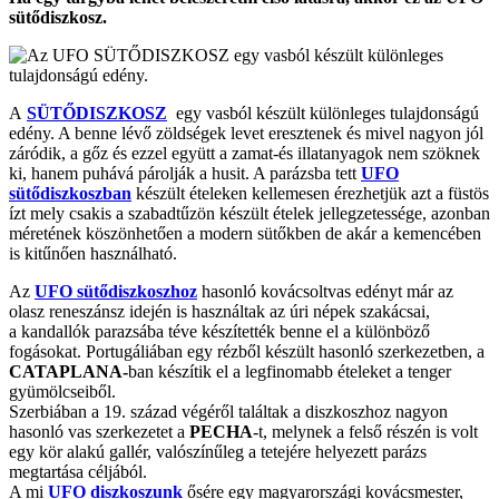
sütődiszkosz.
A
SÜTŐDISZKOSZ
egy vasból készült különleges tulajdonságú
edény. A benne lévő zöldségek levet eresztenek és mivel nagyon jól
záródik, a gőz és ezzel együtt a zamat-és illatanyagok nem szöknek
ki, hanem puhává párolják a husit. A parázsba tett
UFO
sütődiszkoszban
készült ételeken kellemesen érezhetjük azt a füstös
ízt mely csakis a szabadtűzön készült ételek jellegzetessége, azonban
méretének köszönhetően a modern sütőkben de akár a kemencében
is kitűnően használható.
Az
UFO sütődiszkoszhoz
hasonló kovácsoltvas edényt már az
olasz reneszánsz idején is használtak az úri népek szakácsai,
a kandallók parazsába téve készítették benne el a különböző
fogásokat. Portugáliában egy rézből készült hasonló szerkezetben, a
CATAPLANA-
ban készítik el a legfinomabb ételeket a tenger
gyümölcseiből.
Szerbiában a 19. század végéről találtak a diszkoszhoz nagyon
hasonló vas szerkezetet a
PECHA
-t, melynek a felső részén is volt
egy kör alakú gallér, valószínűleg a tetejére helyezett parázs
megtartása céljából.
A mi
UFO diszkoszunk
ősére egy magyarországi kovácsmester,