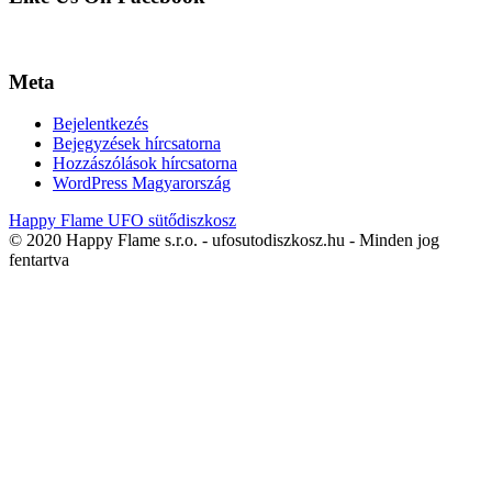
Meta
Bejelentkezés
Bejegyzések hírcsatorna
Hozzászólások hírcsatorna
WordPress Magyarország
Happy Flame UFO sütődiszkosz
© 2020 Happy Flame s.r.o. - ufosutodiszkosz.hu - Minden jog
fentartva