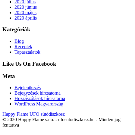
2020 július
2020 június
2020 május
2020 április
Kategóriák
Blog
Receptek
Tapasztalatok
Like Us On Facebook
Meta
Bejelentkezés
Bejegyzések hírcsatorna
Hozzászólások hírcsatorna
WordPress Magyarország
Happy Flame UFO sütődiszkosz
© 2020 Happy Flame s.r.o. - ufosutodiszkosz.hu - Minden jog
fentartva