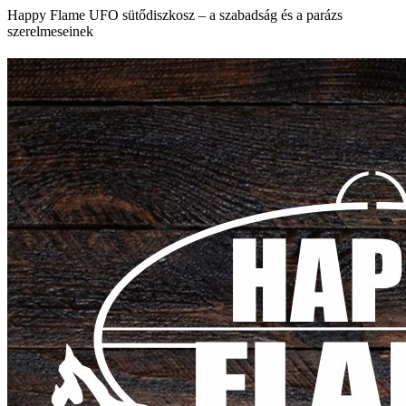
Skip
Happy Flame UFO sütődiszkosz – a szabadság és a parázs
to
szerelmeseinek
content