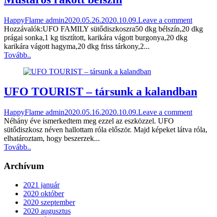
HappyFlame admin
2020.05.26.
2020.10.09.
Leave a comment
Hozzávalók:UFO FAMILY sütődiszkoszra50 dkg bélszín,20 dkg
prágai sonka,1 kg tisztított, karikára vágott burgonya,20 dkg
karikára vágott hagyma,20 dkg friss tárkony,2...
Tovább..
UFO TOURIST – társunk a kalandban
HappyFlame admin
2020.05.16.
2020.10.09.
Leave a comment
Néhány éve ismerkedtem meg ezzel az eszközzel. UFO
sütődiszkosz néven hallottam róla először. Majd képeket látva róla,
elhatároztam, hogy beszerzek...
Tovább..
Archívum
2021 január
2020 október
2020 szeptember
2020 augusztus