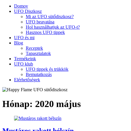
Domov
UFO Diszkosz
Mi az UFO sütődiszkosz?
UFO beavatása
Hol használhatjuk az UFO-t?
Hasznos UFO tippek
UFO és mi
Blog
Receptek
Tapasztalatok
Termékeink
UFO klub
UFO tippek és trükkök
Bemutatkozás
Elérhetőségek
Hónap:
2020 május
Mustáros rakott bélszín