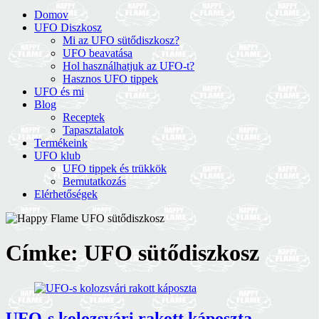
Domov
UFO Diszkosz
Mi az UFO sütődiszkosz?
UFO beavatása
Hol használhatjuk az UFO-t?
Hasznos UFO tippek
UFO és mi
Blog
Receptek
Tapasztalatok
Termékeink
UFO klub
UFO tippek és trükkök
Bemutatkozás
Elérhetőségek
Címke:
UFO sütődiszkosz
UFO-s kolozsvári rakott káposzta