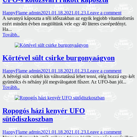
HappyFlame admin
2021.01.18.
2021.01.23.
Leave a comment
A savanyú káposzta a téli időszakban az egyik legjobb vitaminforrás
ezért minden évben megtöltünk vele egy 40 literes cserépedényt.
Ha...
Tovább..
Körtével sült csirke burgonyaágyon
HappyFlame admin
2021.01.18.
2021.01.23.
Leave a comment
A hétvégi sült csirkét kis változtatássá lehet tenni, elég hozzá egy-két
gyümölcs és néhány jól megválogatott fűszer. Az UFO-ban jól...
Tovább..
Ropogós házi kenyér UFO
sütődiszkoszban
HappyFlame admin
2021.01.18.
2021.01.23.
Leave a comment