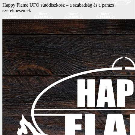
Skip
Happy Flame UFO sütődiszkosz – a szabadság és a parázs
to
szerelmeseinek
content