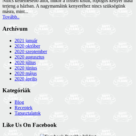
Nincs kellemesebb attól, mikor a frissen kisült, ropogós kenyér illata
terjeng a házban. A nagymamáink kenyeréhez nincs szükségünk
másra, mint...
Tovább..
Archívum
2021 január
2020 október
2020 szeptember
2020 augusztus
2020 július
2020 június
2020 május
2020 április
Kategóriák
Blog
Receptek
Tapasztalatok
Like Us On Facebook