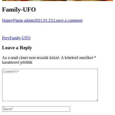
Family-UFO
HappyFlame admin
2021.01.23.
Leave a comment
Post
Prev
Family-UFO
navigation
Leave a Reply
Az e-mail címet nem tesszük közzé.
A kötelező mezőket
*
karakterrel jelöltük