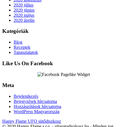
2020 július
2020 június
2020 május
2020 április
Kategóriák
Blog
Receptek
Tapasztalatok
Like Us On Facebook
Meta
Bejelentkezés
Bejegyzések hírcsatorna
Hozzászólások hírcsatorna
WordPress Magyarország
Happy Flame UFO sütődiszkosz
© 2020 Happy Flame s.r.o. - ufosutodiszkosz.hu - Minden jog