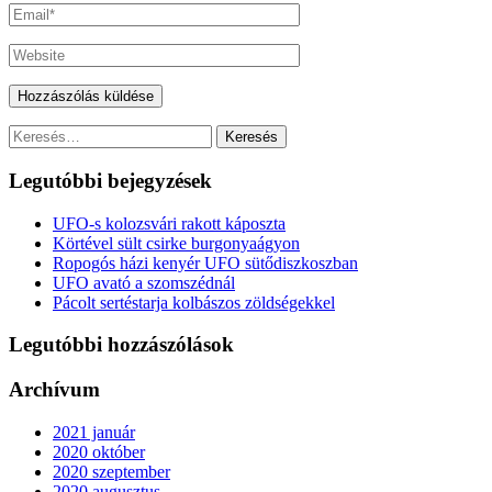
Keresés:
Legutóbbi bejegyzések
UFO-s kolozsvári rakott káposzta
Körtével sült csirke burgonyaágyon
Ropogós házi kenyér UFO sütődiszkoszban
UFO avató a szomszédnál
Pácolt sertéstarja kolbászos zöldségekkel
Legutóbbi hozzászólások
Archívum
2021 január
2020 október
2020 szeptember
2020 augusztus