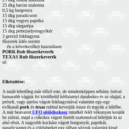
25 dkg bacon szalonna
0,5 kg burgonya
15 dkg paradicsom
15 dkg vegyes paprika
15 dkg sárgarépa
15 dkg petrezselyemgyökér
3 gerezd fokhagyma
fűszerek ízlés szerint
én a következőket használtam:
PORK Rub fűszerkeverék
TEXAS Rub fűszerkeverék
só
Elkészítése:
A tarját lehetőleg már előző este, de mindenképpen néhány órával
hamarabb vágjuk fel körülbelül kétfalatnyi darabokra és az olajjal, a
préselt, vagy apróra vágott fokhagymával valamint egy-egy
evőkanál
pork
és
texas
rubbal keverjük össze és tegyük a hűtőbe.
A már beavatott
UFO sütődiszkosz
mindkét felét vékonyan kenjük
be zsírral, majd a csíkokra vágott füstölt szalonnával béleljük ki az
alsó részt. A nagyobb kockára vágott burgonyát, paprikát,
paradicsomot és a zöldségeket egy tálban sózzuk valamint kissé