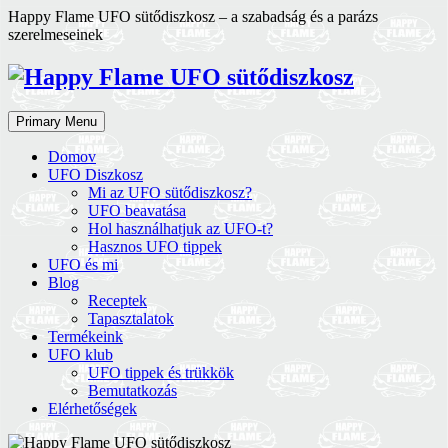
Skip
Happy Flame UFO sütődiszkosz – a szabadság és a parázs
to
szerelmeseinek
content
Primary Menu
Domov
UFO Diszkosz
Mi az UFO sütődiszkosz?
UFO beavatása
Hol használhatjuk az UFO-t?
Hasznos UFO tippek
UFO és mi
Blog
Receptek
Tapasztalatok
Termékeink
UFO klub
UFO tippek és trükkök
Bemutatkozás
Elérhetőségek