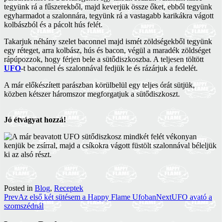
tegyünk rá a fűszerekből, majd keverjük össze őket, ebből tegyünk
egyharmadot a szalonnára, tegyünk rá a vastagabb karikákra vágott
kolbászból és a pácolt hús felét.
Takarjuk néhány szelet baconnel majd ismét zöldségekből tegyünk
egy réteget, arra kolbász, hús és bacon, végül a maradék zöldséget
rápúpozzok, hogy férjen bele a sütődiszkoszba. A teljesen töltött
UFO
-t baconnel és szalonnával fedjük le és rázárjuk a fedelét.
A már előkészített parászban körülbelül egy teljes órát sütjük,
közben kétszer háromszor megforgatjuk a sütődiszkoszt.
Jó étvágyat hozzá!
Posted in
Blog
,
Receptek
Post
Prev
Az első két sütésem a Happy Flame Ufoban
Next
UFO avató a
szomszédnál
navigation