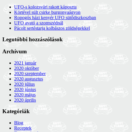
UFO-s kolozsvári rakott káposzta
Körtével sült csirke burgonyaágyon
Ropogós házi kenyér UFO sütődiszkoszban
UFO avató a szomszédnál
Pácolt sertéstarja kolbászos zöldségekkel
Legutóbbi hozzászólások
Archívum
2021 január
2020 október
2020 szeptember
2020 augusztus
2020 július
2020 június
2020 május
2020 április
Kategóriák
Blog
Receptek