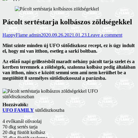
Pácolt sertéstarja kolbászos zöldségekkel
HappyFlame admin
2020.09.26.
2021.01.23.
Leave a comment
Mint szinte minden új UFO sütődiszkosz recept, ez is úgy indult
el, hogy mi van itthon, esetleg a sarki boltban.
Az előző napi grillezésből maradt néhány pácolt tarja szelet és a
kertben teremnek a zöldségek, szalonna kolbász pedig általában
van itthon, nincs e között semmi sem ami nem kerülhet be a
megtöltött 8 személyes sütődiszkosszal a parázsba.
Hozzávalók:
UFO FAMILY
sütődiszkoszba
4 evőkanál olívaolaj
70 dkg sertés tarja
20 dkg füstölt kolbász
25 dkg füstölt szalonna