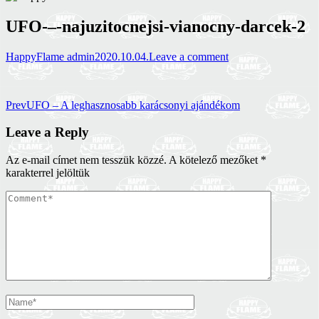
UFO-–-najuzitocnejsi-vianocny-darcek-2
HappyFlame admin
2020.10.04.
Leave a comment
Post
Prev
UFO – A leghasznosabb karácsonyi ajándékom
navigation
Leave a Reply
Az e-mail címet nem tesszük közzé.
A kötelező mezőket
*
karakterrel jelöltük