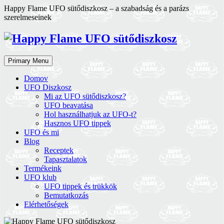
Skip
Happy Flame UFO sütődiszkosz – a szabadság és a parázs
to
szerelmeseinek
content
Primary Menu
Domov
UFO Diszkosz
Mi az UFO sütődiszkosz?
UFO beavatása
Hol használhatjuk az UFO-t?
Hasznos UFO tippek
UFO és mi
Blog
Receptek
Tapasztalatok
Termékeink
UFO klub
UFO tippek és trükkök
Bemutatkozás
Elérhetőségek