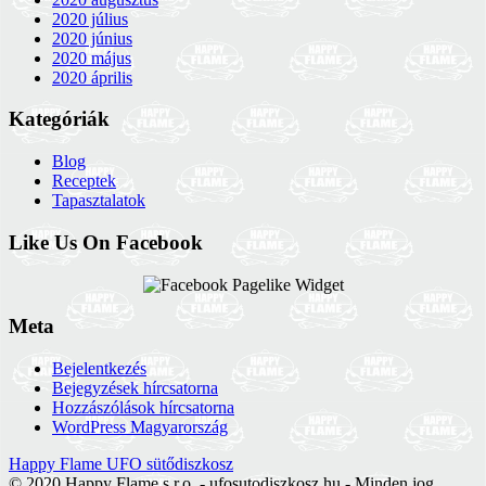
2020 július
2020 június
2020 május
2020 április
Kategóriák
Blog
Receptek
Tapasztalatok
Like Us On Facebook
Meta
Bejelentkezés
Bejegyzések hírcsatorna
Hozzászólások hírcsatorna
WordPress Magyarország
Happy Flame UFO sütődiszkosz
© 2020 Happy Flame s.r.o. - ufosutodiszkosz.hu - Minden jog