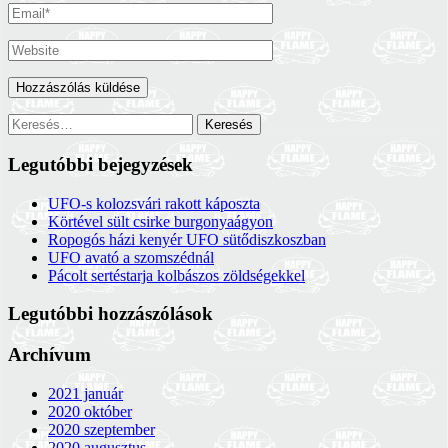
Keresés:
Legutóbbi bejegyzések
UFO-s kolozsvári rakott káposzta
Körtével sült csirke burgonyaágyon
Ropogós házi kenyér UFO sütődiszkoszban
UFO avató a szomszédnál
Pácolt sertéstarja kolbászos zöldségekkel
Legutóbbi hozzászólások
Archívum
2021 január
2020 október
2020 szeptember
2020 augusztus